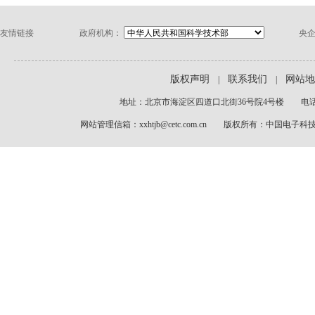
友情链接
政府机构：
央
版权声明
联系我们
网站地
|
|
地址：北京市海淀区四道口北街36号院4号楼 电话：010
网站管理信箱：xxhtjb@cetc.com.cn 版权所有：中国电子