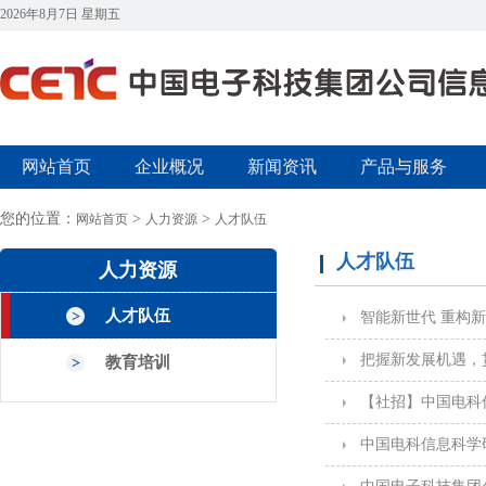
2026年8月7日 星期五
网站首页
企业概况
新闻资讯
产品与服务
您的位置：
>
>
网站首页
人力资源
人才队伍
人才队伍
人力资源
人才队伍
智能新世代 重构新
把握新发展机遇，
教育培训
【社招】中国电科
中国电科信息科学