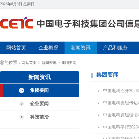
2026年8月9日 星期日
网站首页
企业概况
新闻资讯
产品和服务
您的位置：
>
>
网站首页
新闻资讯
集团要闻
集团要闻
新闻资讯
集团要闻
中国电科召开202
中国电科党组传达
企业要闻
中国电科党组理论
科技前沿
中国电科举行202