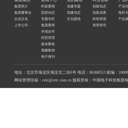
集团简介
时政要闻
党建专题
创新动态
产业
集团董事会
国资动态
党建动态
创新成果
电科
企业文化
专题专栏
文化园地
科研资源
产品
上市公司
集团要闻
智库研究
央地合作
经营管理
媒体聚焦
视频集锦
电子报刊
地址：北京市海淀区海淀北二街6号
电话：86368553
邮编：10008
网站管理信箱：cetc@cetc.com.cn
版权所有：中国电子科技集团