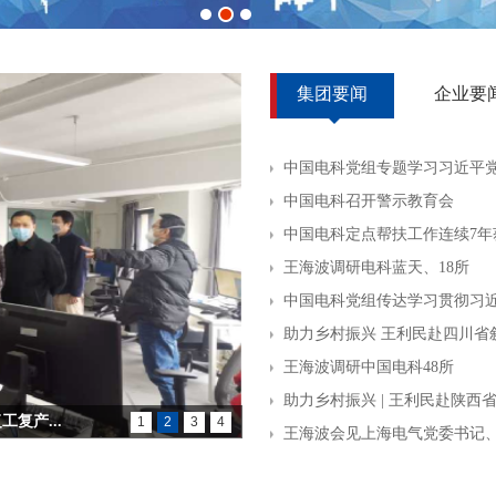
集团要闻
企业要
中国电科党组专题学习习近平
中国电科召开警示教育会
中国电科定点帮扶工作连续7年
王海波调研电科蓝天、18所
中国电科党组传达学习贯彻习近
助力乡村振兴 王利民赴四川省
王海波调研中国电科48所
助力乡村振兴 | 王利民赴陕
复产...
1
2
3
4
王海波会见上海电气党委书记